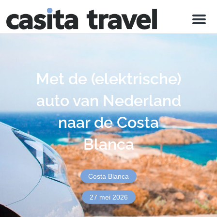
Menu
Met de (elektrische)
auto van Nederland
naar de Costa
Blanca
Costa Blanca
27 mei 2026