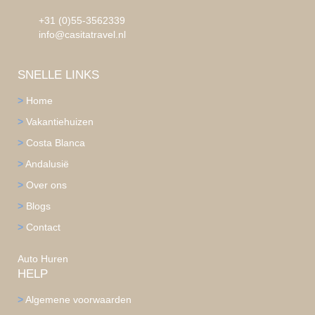
chat
+31 0553562339
+31 (0)55-3562339
info@casitatravel.nl
SNELLE LINKS
>
Home
>
Vakantiehuizen
>
Costa Blanca
>
Andalusië
>
Over ons
>
Blogs
>
Contact
Auto Huren
HELP
>
Algemene voorwaarden