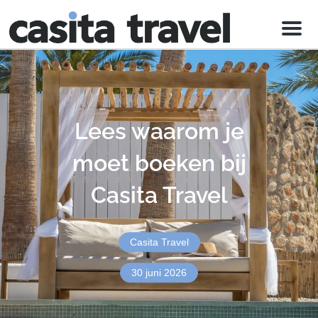
Menu
Lees waarom je
moet boeken bij
Casita Travel
Casita Travel
30 juni 2026