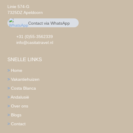
Linie 574-G
7325DZ Apeldoorn
Contact via WhatsApp
chat
+31 0553562339
+31 (0)55-3562339
info@casitatravel.nl
SNELLE LINKS
>
Home
>
Vakantiehuizen
>
Costa Blanca
>
Andalusië
>
Over ons
>
Blogs
>
Contact